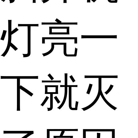
灯亮一
下就灭