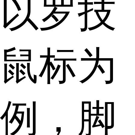
以罗技
鼠标为
例，脚