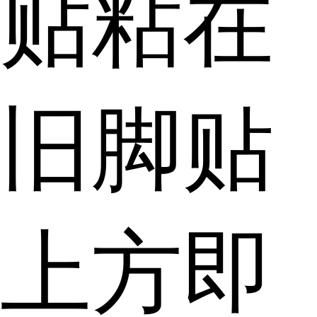
贴粘在
旧脚贴
上方即