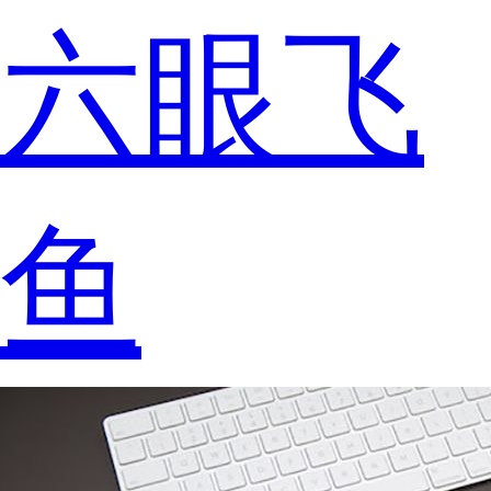
六眼飞
鱼